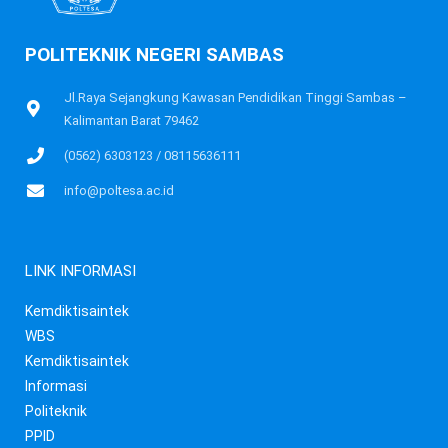
POLITEKNIK NEGERI SAMBAS
Jl.Raya Sejangkung Kawasan Pendidikan Tinggi Sambas –
Kalimantan Barat 79462
(0562) 6303123 / 08115636111
info@poltesa.ac.id
LINK INFORMASI
Kemdiktisaintek
WBS
Kemdiktisaintek
Informasi
Politeknik
PPID