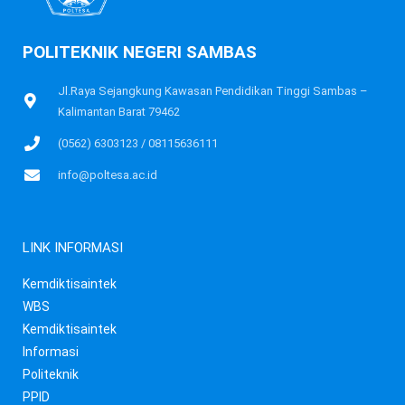
POLITEKNIK NEGERI SAMBAS
Jl.Raya Sejangkung Kawasan Pendidikan Tinggi Sambas –
Kalimantan Barat 79462
(0562) 6303123 / 08115636111
info@poltesa.ac.id
LINK INFORMASI
Kemdiktisaintek
WBS
Kemdiktisaintek
Informasi
Politeknik
PPID