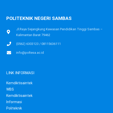
POLITEKNIK NEGERI SAMBAS
Jl.Raya Sejangkung Kawasan Pendidikan Tinggi Sambas –
Kalimantan Barat 79462
(0562) 6303123 / 08115636111
info@poltesa.ac.id
LINK INFORMASI
Kemdiktisaintek
WBS
Kemdiktisaintek
Informasi
Politeknik