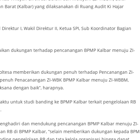
 Barat (Kalbar) yang dilaksanakan di Ruang Audit Ki Hajar
Direktur I, Wakil Direktur II, Ketua SPI, Sub Koordinator Bagian
paikan dukungan terhadap pencanangan BPMP Kalbar menuju ZI-
 Poltesa memberikan dukungan penuh terhadap Pencanangan ZI-
penuh Penacanangan ZI-WBK BPMP Kalbar menuju ZI-WBBM,
ksana dengan baik”, harapnya.
ktu untuk studi banding ke BPMP Kalbar terkait pengelolaan RB
.
in menghadiri dan mendukung pencanangan BPMP Kalbar menuju ZI-
aan RB di BPMP Kalbar, “selain memberikan dukungan kepada BPM
ding pengelolaan RB dan tata kelola organisasi hingga dapat