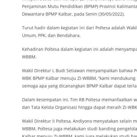
Penjaminan Mutu Pendidikan (BPMP) Provinsi Kalimantan
Dewantara BPMP Kalbar, pada Senin (30/05/2022).
Turut hadir dalam kegiatan ini dari Poltesa adalah Wakil 
Umum, PPK, dan Bendahara.
Kehadiran Poltesa dalam kegiatan ini adalah menyam
WBBM.
Wakil Direktur I, Budi Setiawan menyampaikan bahwa
WBK BPMP Kalbar menuju ZI-WBBM, “kami mendukung 
semoga apa yang dicanangkan BPMP Kalbar dapat terla
Dalam kesempatan ini, Tim RB Poltesa memanfaatkan wa
dan Tata Kelola Organisasi hingga dapat meraih ZI-WBK
Wakil Direktur II Poltesa, Andiyono menyatakan sela
WBBM, Poltesa juga melakukan studi banding pengelol
Kalbar menuju ZI-WBBM, kami juga melakukan studi ban