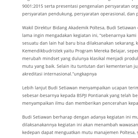
9001:2015 serta presentasi pengenalan persyaratan or
persyaratan pendukung, persyaratan operasional, dan pe
Wakil Direktur Bidang Akademik Poltesa, Budi Setiaw
lama ingin mengadakan kegiatan ini, “sebenarnya kami
sesuatu dan lain hal baru bisa dilaksanakan sekarang,
Kemendikbudristek yaitu Program Mereka Belajar, sepert
merubah mindset yang dulunya klasikal menjadi produkt
mutu yang baik. Selain itu tuntutan dari kementerian j
akreditasi internasional.”ungkapnya
Lebih lanjut Budi Setiawan menyampaikan ucapan teri
sebesar-besarnya kepada BSPJI Pontianak yang telah 
menyampaikan ilmu dan memberikan pencerahan kepad
Budi Setiawan berharap dengan adanya kegiatan ini m
dilaksanakannya kegiatan ini akan menambah wawasa
kedepan dapat menguatkan mutu manajemen Poltesa, s