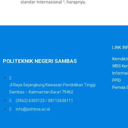
standar Internasional “, harapnya.
LINK I
Kemdikt
POLITEKNIK NEGERI SAMBAS
WBS Kem
Informas
PPID
Jl.Raya Sejangkung Kawasan Pendidikan Tinggi
Pemda 
Sambas – Kalimantan Barat 79462
(0562) 6303123 / 08115636111
info@poltesa.ac.id