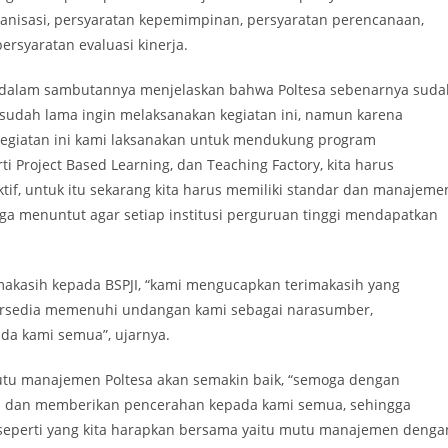
ganisasi, persyaratan kepemimpinan, persyaratan perencanaan,
rsyaratan evaluasi kinerja.
an dalam sambutannya menjelaskan bahwa Poltesa sebenarnya suda
 sudah lama ingin melaksanakan kegiatan ini, namun karena
 kegiatan ini kami laksanakan untuk mendukung program
i Project Based Learning, dan Teaching Factory, kita harus
if, untuk itu sekarang kita harus memiliki standar dan manajeme
uga menuntut agar setiap institusi perguruan tinggi mendapatkan
makasih kepada BSPJI, “kami mengucapkan terimakasih yang
bersedia memenuhi undangan kami sebagai narasumber,
a kami semua”, ujarnya.
utu manajemen Poltesa akan semakin baik, “semoga dengan
n dan memberikan pencerahan kepada kami semua, sehingga
eperti yang kita harapkan bersama yaitu mutu manajemen denga