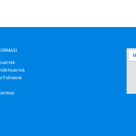
NFORMASI
isaintek
diktisaintek
i Politeknik
Sambas