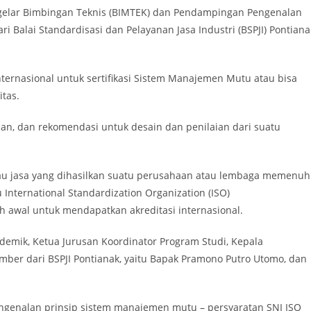
enggelar Bimbingan Teknis (BIMTEK) dan Pendampingan Pengenalan
alai Standardisasi dan Pelayanan Jasa Industri (BSPJI) Pontiana
ternasional untuk sertifikasi Sistem Manajemen Mutu atau bisa
itas.
man, dan rekomendasi untuk desain dan penilaian dari suatu
atau jasa yang dihasilkan suatu perusahaan atau lembaga memenuh
 International Standardization Organization (ISO)
awal untuk mendapatkan akreditasi internasional.
ademik, Ketua Jurusan Koordinator Program Studi, Kepala
mber dari BSPJI Pontianak, yaitu Bapak Pramono Putro Utomo, dan
engenalan prinsip sistem manajemen mutu – persyaratan SNI ISO