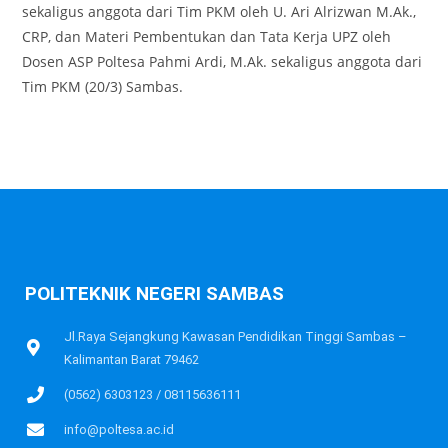
sekaligus anggota dari Tim PKM oleh U. Ari Alrizwan M.Ak.,
CRP, dan Materi Pembentukan dan Tata Kerja UPZ oleh
Dosen ASP Poltesa Pahmi Ardi, M.Ak. sekaligus anggota dari
Tim PKM (20/3) Sambas.
POLITEKNIK NEGERI SAMBAS
Jl.Raya Sejangkung Kawasan Pendidikan Tinggi Sambas –
Kalimantan Barat 79462
(0562) 6303123 / 08115636111
info@poltesa.ac.id